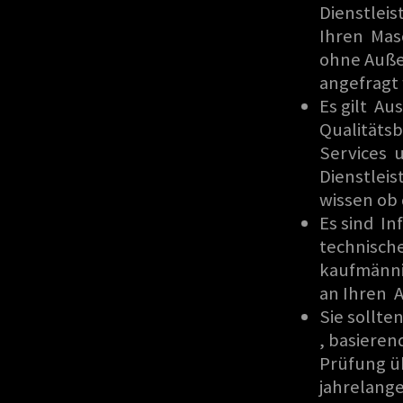
Dienstlei
Ihren Mas
ohne Auße
angefragt
Es gilt A
Qualitäts
Services u
Dienstleis
wissen ob 
Es sind In
technisch
kaufmänni
an Ihren A
Sie sollte
, basieren
Prüfung ü
jahrelang