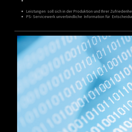
Optimal Servicekosten einer Anlagen " bestellen " und nic
Ärger " erfahren". (Ersatzteile , Zugänglichkeit , Sichtbarkeit
Leistungen soll sich in der Produktion und Ihrer Zufriedenhe
PS- Servicewerk unverbindliche Information für Entscheid