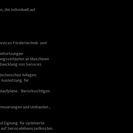
 die individuell auf
ervices Fördertechnik und
ielsetzungen
ungsverläufen an Maschinen
Abwicklung von Services
rtechnischen Anlagen.
r Ausnutzung für
ablaufpläne. Berücksichtigen
en , der Dienstleister soll Sie
rnisierungen und Umbauten ,
tzen und nicht zu " Bedenken
d Eignung für optimierte
 auf Servicelebenszeitkosten.