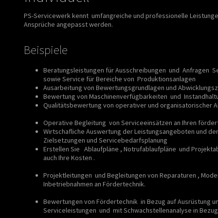
PS-Servicewerk kennt umfangreiche und professionelle Leistungen,
Ansprüche angepasst werden.
Beispiele
Beratungsleistungen für Ausschreibungen und Anfragen S
sowie Service für Bereiche von Produktionsanlagen
Ausarbeitung von Bewertungsgrundlagen und Abwicklungsz
Bewertung von Maschinenverfügbarkeiten und Instandhalt
Qualitätsbewertung von operativer und organisatorischer 
Prüfen Sie nicht nur den Preis , sondern auch Leistung.
Operative Begleitung von Serviceeinsätzen an Ihren förde
Wirtschafliche Auswertung der Leistungsangeboten und de
Zielsetzungen und Servicebedarfsplanung
Erstellen Sie Ablaufpläne , Notrufablaufpläne und Projekt
auch Ihre Kosten .
Nicht Sie sollen Ihren Dienstleister begleit
und Ihr Personal und Ihre Anlagen begleiten.
Projektleitungen und Begleitungen von Reparaturen , Mode
Inbetriebnahmen an Fördertechnik.
Termine sollen Ziele se
und Mehrkosten " führen .
Bewertungen von Fördertechnik in Bezug auf Ausrüstung un
Serviceleistungen und mit Schwachstellenanalyse in Bezug