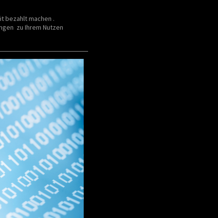
ht im Betrieb Kosten und
 )
it bezahlt machen .
ungen zu Ihrem Nutzen